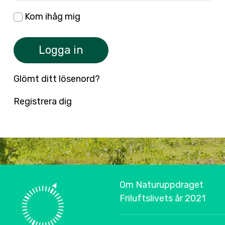
Kom ihåg mig
Logga in
Glömt ditt lösenord?
Registrera dig
Om Naturuppdraget
Friluftslivets år 2021